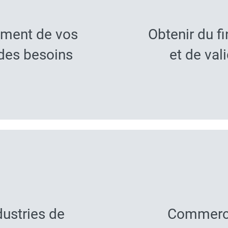
ement de vos
Obtenir du 
 des besoins
et de val
dustries de
Commercia