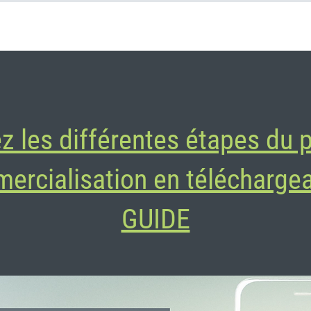
z les différentes étapes du 
ercialisation en téléchargea
GUIDE