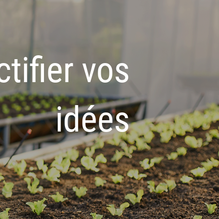
ctifier vos
idées