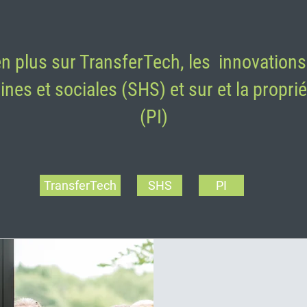
n plus sur TransferTech, les innovations
es et sociales (SHS) et sur et la propriét
(PI)
TransferTech
SHS
PI