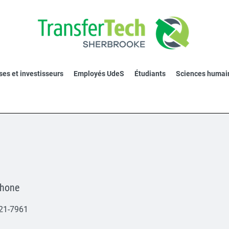
ses et investisseurs
Employés UdeS
Étudiants
Sciences humai
phone
21-7961