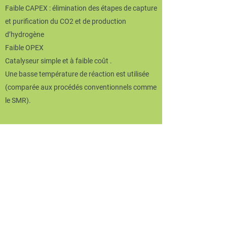
Faible CAPEX : élimination des étapes de capture
et purification du CO2 et de production
d’hydrogène
Faible OPEX
Catalyseur simple et à faible coût .
Une basse température de réaction est utilisée
(comparée aux procédés conventionnels comme
le SMR).
APPLICATIONS
Secteur industriel (captage et utilisation du CO2)
:
Captage du carbone : la nouvelle approche peut
utiliser le CO2 généré par les différents
processus industriels pour créer des carburants
et des produits chimiques à faible intensité
carbone.