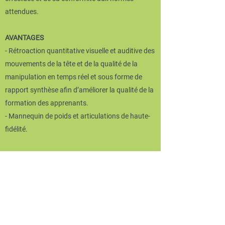
attendues.
AVANTAGES
- Rétroaction quantitative visuelle et auditive des
mouvements de la tête et de la qualité de la
manipulation en temps réel et sous forme de
rapport synthèse afin d’améliorer la qualité de la
formation des apprenants.
- Mannequin de poids et articulations de haute-
fidélité.
APPLICATIONS
Formation sécuritaire réaliste sur mannequin
pour premiers répondants, ambulanciers,
personnel infirmier et médical sur :
- les techniques et procédures d’immobilisation
faites dans la prise en charge de patients