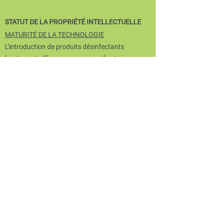
STATUT DE LA PROPRIÉTÉ INTELLECTUELLE
MATURITÉ DE LA TECHNOLOGIE
L'introduction de produits désinfectants
hautement efficaces, non corrosifs et
biodégradables devient un enjeu criant pour
préserver la santé humaine, l’environnement et
l’intégrité de nos infrastructures. Elle
représentera certainement un changement de
paradigme dans une multitude d'industries,
telles que l'alimentation, l'agriculture, le
traitement des eaux usées, les grandes piscines
et les spas, et tout autre secteur appelé à
consommer de grandes quantités d'eau.
Nos expériences ont permis d'obtenir la preuve
du concept innovante de propriétés bactéricides
des émulsions LI-HE, dont certaines produites à
partir de LI synthétiques et fabriqués sur