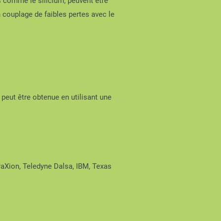
s comme le silicium, peuvent être
 couplage de faibles pertes avec le
i peut être obtenue en utilisant une
raXion, Teledyne Dalsa, IBM, Texas