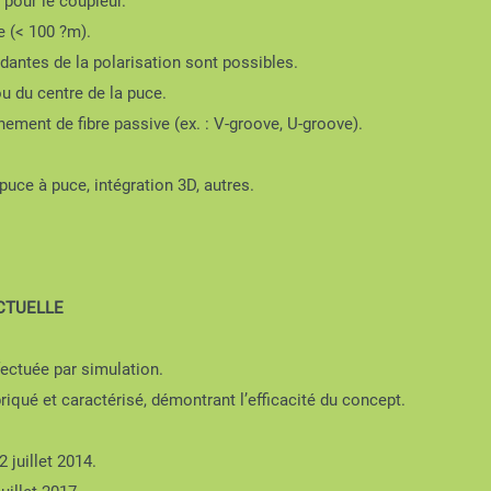
pour le coupleur.
e (< 100 ?m).
antes de la polarisation sont possibles.
ou du centre de la puce.
ment de fibre passive (ex. : V-groove, U-groove).
uce à puce, intégration 3D, autres.
ECTUELLE
fectuée par simulation.
iqué et caractérisé, démontrant l’efficacité du concept.
 juillet 2014.