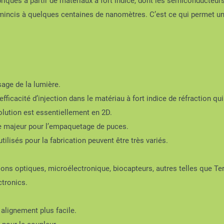
iqués à partir de matériaux à fort indice, dont les semiconducteur
mincis à quelques centaines de nanomètres. C’est ce qui permet un
sage de la lumière.
 efficacité d’injection dans le matériau à fort indice de réfraction qu
olution est essentiellement en 2D.
ce majeur pour l’empaquetage de puces.
tilisés pour la fabrication peuvent être très variés.
ons optiques, microélectronique, biocapteurs, autres telles que Te
ctronics.
 alignement plus facile.