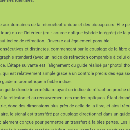
blèmes identifiés.
e aux domaines de la microélectronique et des biocapteurs. Elle pe
ptique) ou de l’intérieur (ex. : source optique hybride intégrée) de l
aut indice de réfraction. L’inverse est également possible.
consécutives et distinctes, commençant par le couplage de la fibre 
raphie standard (avec un indice de réfraction comparable à celui de 
ce. L’étape suivante est l’alignement du guide réalisé par photolith
, qui est relativement simple grâce à un contrôle précis des épaiss
e guide micrométrique à faible indice.
n guide d’onde intermédiaire ayant un indice de réfraction proche de 
 la réflexion et au recouvrement des modes optiques. Étant donné la
ie, donc des dimensions plus près de celle de la fibre, et ainsi récu
aire, le signal est transféré par couplage directionnel dans un guide
ialement conçue pour permettre un transfert à faibles pertes. Les i