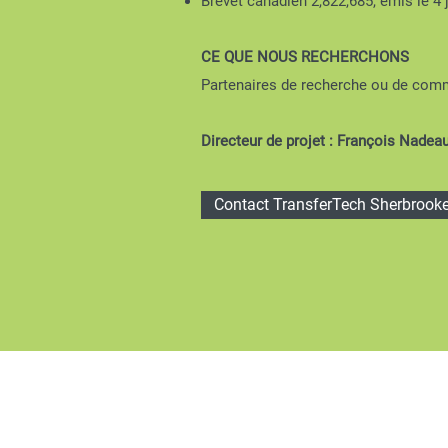
Brevet canadien 2,822,685, émis le 4 j
CE QUE NOUS RECHERCHONS
Partenaires de recherche ou de comm
Directeur de projet : François Nadea
Contact TransferTech Sherbrook