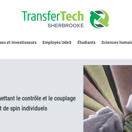
ses et investisseurs
Employés UdeS
Étudiants
Sciences humai
ettant le contrôle et le couplage
t de spin individuels