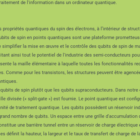
raitement de l'information dans un ordinateur quantique.
es propriétés quantiques du spin des électrons, à l’intérieur de st
qubits de spin en points quantiques sont une plateforme prometteuse
simplifier la mise en œuvre et le contrôle des qubits de spin de man
nt ainsi tout le potentiel de l'industrie des semi-conducteurs pour l
sente la maille élémentaire à laquelle toutes les fonctionnalités r
es. Comme pour les transistors, les structures peuvent être agencées
antiques.
ubits de spin plutôt que les qubits supraconducteurs. Dans notre c
le divisée (« split-gate ») est fournie. Le point quantique est confi
ité de traitement quantique. Les qubits possèdent un réservoir indiv
 grand nombre de qubits. Un espace entre une grille d'accumulation de
stitue une barrière tunnel entre un réservoir de charge électrique 
es définit la hauteur, la largeur et le taux de transfert de charge de la