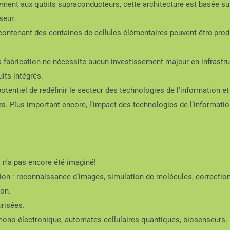
ment aux qubits supraconducteurs, cette architecture est basée su
seur.
s contenant des centaines de cellules élémentaires peuvent être pro
la fabrication ne nécessite aucun investissement majeur en infrastruc
uits intégrés.
tentiel de redéfinir le secteur des technologies de l'information e
ars. Plus important encore, l’impact des technologies de l’informati
l n’a pas encore été imaginé!
ion : reconnaissance d’images, simulation de molécules, correction
ion.
risées.
mono-électronique, automates cellulaires quantiques, biosenseurs.